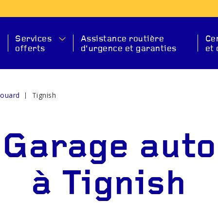
Services
Assistance routière
Ce
offerts
d’urgence et garanties
et 
douard
Tignish
ION
S
Garage auto
à Tignish
ANT
DÉMARREUR
BAT