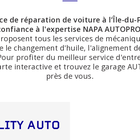
ALIE DU
EUR
ice de réparation de voiture à l’Île-du-
confiance à l'expertise NAPA AUTOPRO
s des phares
Freins
proposent tous les services de mécani
 d'échappement et
Suspension
ue le changement d'huile, l'alignement d
ux
 Pour profiter du meilleur service d'entr
carte interactive et trouvez le garage A
près de vous.
LITY AUTO