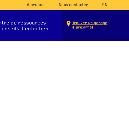
À propos
Nous contacter
EN
ntre de ressources
Trouver un garage
à proximité
conseils d’entretien
ERVICES D’ENTRETIEN
TERIE
SYSTÈME
LA CLIM