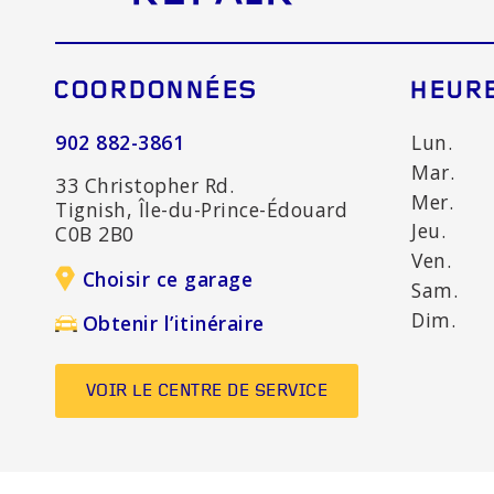
COORDONNÉES
HEUR
902 882-3861
Lun.
Mar.
33 Christopher Rd.
Mer.
Tignish, Île-du-Prince-Édouard
Jeu.
C0B 2B0
Ven.
Choisir ce garage
Sam.
Dim.
Obtenir l’itinéraire
VOIR LE CENTRE DE SERVICE