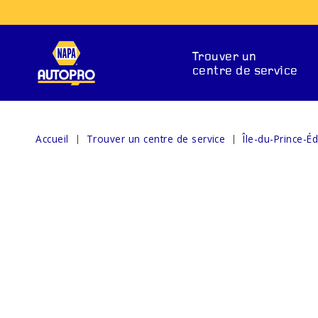
Trouver un
centre de service
Accueil
Trouver un centre de service
Île-du-Prince-É
SERVICES DE RÉPARAT
ENTS DE
SYSTÈMES DE
VOY