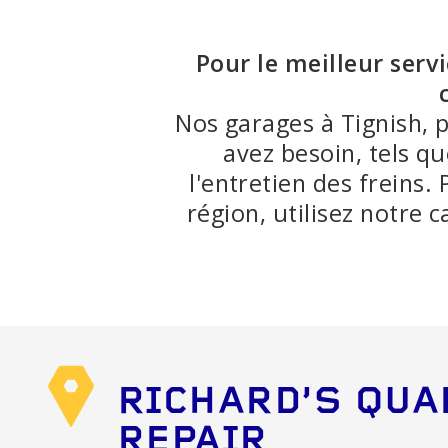
UE
SÉCURITÉ ÉVOLUÉS
D'ANOM
MOT
Pour le meilleur serv
AUTRES SERVICES
Ampoule
Nos garages à Tignish, 
Système
avez besoin, tels q
silencie
l'entretien des freins.
région, utilisez notre 
RICHARD'S QUA
REPAIR