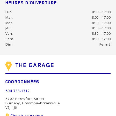
HEURES D’OUVERTURE
Lun.
8:30
—
17:00
Mar.
8:00
—
17:00
Mer.
8:30
—
17:00
Jeu.
8:30
—
17:00
Ven.
8:30
—
17:00
Sam.
8:30
—
12:00
Dim.
Fermé
THE GARAGE
COORDONNÉES
604 733-1312
5707 Beresford Street
Burnaby, Colombie-Britannique
V5J 1J6
Choisir ce garage