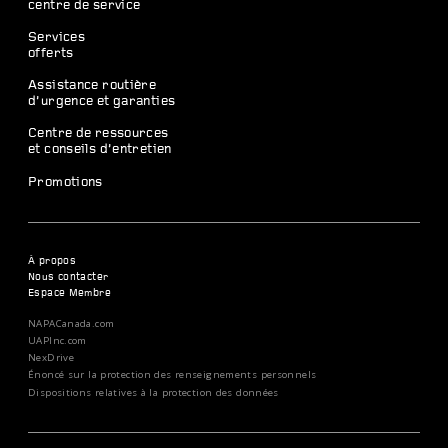
centre de service
Services
offerts
Assistance routière
d’urgence et garanties
Centre de ressources
et conseils d’entretien
Promotions
À propos
Nous contacter
Espace Membre
NAPACanada.com
UAPInc.com
NexDrive
Énoncé sur la protection des renseignements personnels
Dispositions relatives à la protection des données