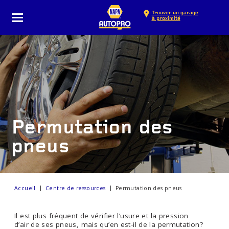
Trouver un garage
à proximité
Permutation des
pneus
Accueil
Centre de ressources
Permutation des pneus
Il est plus fréquent de vérifier l’usure et la pression
d’air de ses pneus, mais qu’en est-il de la permutation?