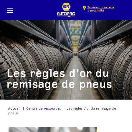
Trouver un garage
à proximité
Les règles d’or du
remisage de pneus
Accueil
Centre de ressources
Les règles d’or du remisage de
pneus