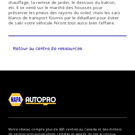
chauffage, la remise de jardin, le dessous du balcon,
etc. Il se vend sur le marché des housses pour
préserver les pneus des rayons du soleil, mais les sacs
blancs de transport fournis par le détaillant pour éviter
de salir votre véhicule feront tout aussi bien l’affaire.
Retour au centre de ressources
Notre réseau compte plus de 600 centres au Canada et des milliers
de techniciens automobiles certifiés et agréés. Ils ont accès aux