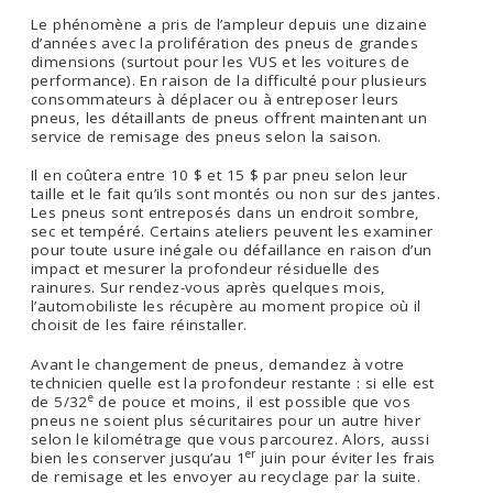
Le phénomène a pris de l’ampleur depuis une dizaine
d’années avec la prolifération des pneus de grandes
dimensions (surtout pour les VUS et les voitures de
performance). En raison de la difficulté pour plusieurs
consommateurs à déplacer ou à entreposer leurs
pneus, les détaillants de pneus offrent maintenant un
service de remisage des pneus selon la saison.
Il en coûtera entre 10 $ et 15 $ par pneu selon leur
taille et le fait qu’ils sont montés ou non sur des jantes.
Les pneus sont entreposés dans un endroit sombre,
sec et tempéré. Certains ateliers peuvent les examiner
pour toute usure inégale ou défaillance en raison d’un
impact et mesurer la profondeur résiduelle des
rainures. Sur rendez-vous après quelques mois,
l’automobiliste les récupère au moment propice où il
choisit de les faire réinstaller.
Avant le changement de pneus, demandez à votre
technicien quelle est la profondeur restante : si elle est
e
de 5/32
de pouce et moins, il est possible que vos
pneus ne soient plus sécuritaires pour un autre hiver
selon le kilométrage que vous parcourez. Alors, aussi
er
bien les conserver jusqu’au 1
juin pour éviter les frais
de remisage et les envoyer au recyclage par la suite.