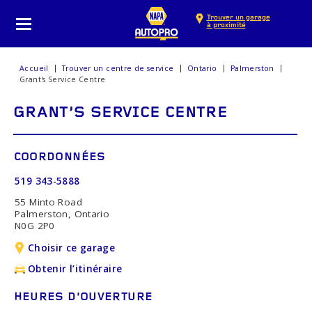
Trouver un garage
à proximité
Accueil
Trouver un centre de service
Ontario
Palmerston
Grant's Service Centre
GRANT'S SERVICE CENTRE
COORDONNÉES
519 343-5888
55 Minto Road
Palmerston, Ontario
N0G 2P0
Choisir ce garage
Obtenir l’itinéraire
HEURES D’OUVERTURE