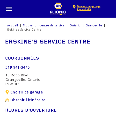
Trouver un garage
à proximité
Accueil
Trouver un centre de service
Ontario
Orangeville
Erskine's Service Centre
ERSKINE'S SERVICE CENTRE
COORDONNÉES
519 941-3440
15 Robb Blvd.
Orangeville, Ontario
L9W 3L1
Choisir ce garage
Obtenir l’itinéraire
HEURES D’OUVERTURE