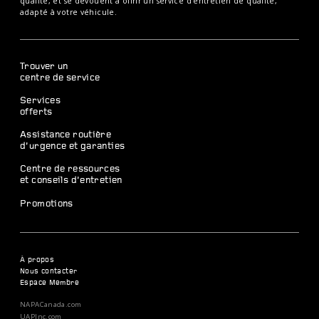
qualité, et se dévouent à offrir un service d’entretien de qualité,
adapté à votre véhicule.
Trouver un
centre de service
Services
offerts
Assistance routière
d’urgence et garanties
Centre de ressources
et conseils d’entretien
Promotions
À propos
Nous contacter
Espace Membre
NAPACanada.com
UAPInc.com