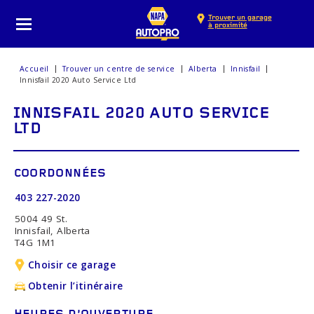
Trouver un garage
à proximité
Accueil
Trouver un centre de service
Alberta
Innisfail
Innisfail 2020 Auto Service Ltd
INNISFAIL 2020 AUTO SERVICE
LTD
COORDONNÉES
403 227-2020
5004 49 St.
Innisfail, Alberta
T4G 1M1
Choisir ce garage
Obtenir l’itinéraire