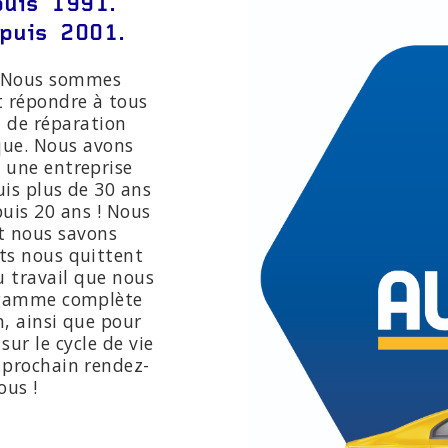
puis 1991.
uis 2001.
. Nous sommes
t répondre à tous
t de réparation
que. Nous avons
 une entreprise
uis plus de 30 ans
is 20 ans ! Nous
et nous savons
ts nous quittent
u travail que nous
e gamme complète
n, ainsi que pour
sur le cycle de vie
 prochain rendez-
ous !