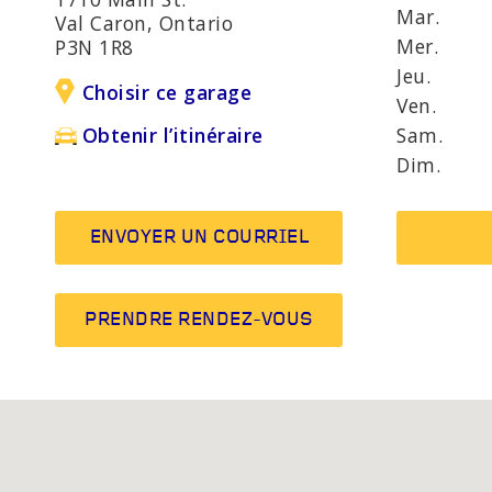
UE
SÉCURITÉ ÉVOLUÉS
D'ANOM
Mar.
Val Caron, Ontario
MOT
Mer.
P3N 1R8
Jeu.
Choisir ce garage
Ven.
AUTRES SERVICES
Ampoule
Sam.
Obtenir l’itinéraire
Système
Dim.
silencie
ENVOYER UN COURRIEL
PRENDRE RENDEZ-VOUS