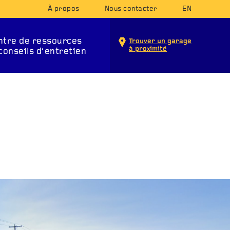
À propos
Nous contacter
EN
ntre de ressources
Trouver un garage
à proximité
conseils d’entretien
ERVICES D’ENTRETIEN
TERIE
SYSTÈME
LA CLIM