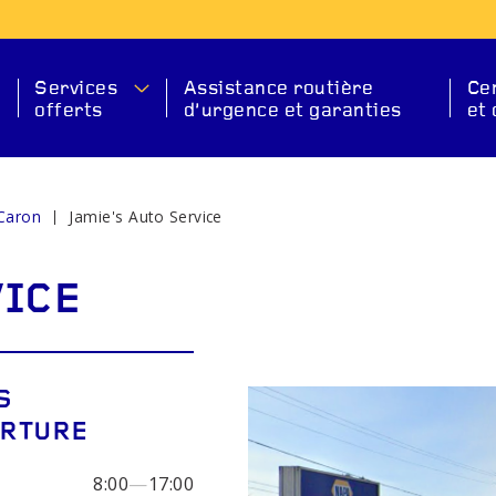
Services
Assistance routière
Ce
offerts
d’urgence et garanties
et 
 Caron
Jamie's Auto Service
ION
S
VICE
S
ERTURE
ANT
DÉMARREUR
BAT
8:00
—
17:00