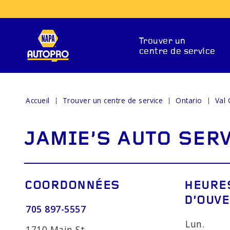
Trouver un
centre de service
Accueil
Trouver un centre de service
Ontario
Val
SERVICES DE RÉPARAT
JAMIE'S AUTO SER
COORDONNÉES
HEURE
D’OUV
705 897-5557
ENTS DE
SYSTÈMES DE
VOY
Lun.
1710 Main St.