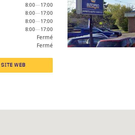
ALIE DU
8:00
—
17:00
EUR
8:00
—
17:00
8:00
—
17:00
8:00
—
17:00
s des phares
Freins
Fermé
 d'échappement et
Suspension
Fermé
ux
SITE WEB