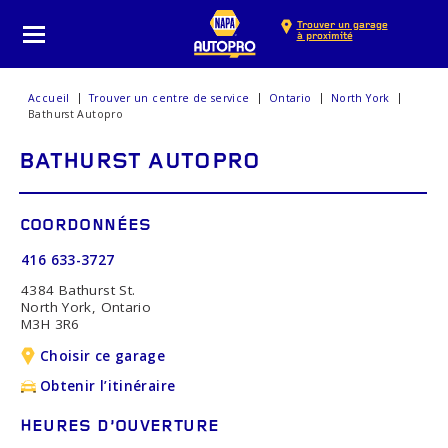
Trouver un garage
à proximité
Accueil
Trouver un centre de service
Ontario
North York
Bathurst Autopro
BATHURST AUTOPRO
COORDONNÉES
416 633-3727
4384 Bathurst St.
North York, Ontario
M3H 3R6
Choisir ce garage
Obtenir l’itinéraire
HEURES D’OUVERTURE