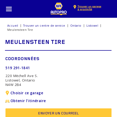
Trouver un garage
à proximité
Accueil
Trouver un centre de service
Ontario
Listowel
Meulensteen Tire
MEULENSTEEN TIRE
COORDONNÉES
519 291-1841
220 Mitchell Ave S.
Listowel, Ontario
N4W 2B4
Choisir ce garage
Obtenir l’itinéraire
ENVOYER UN COURRIEL