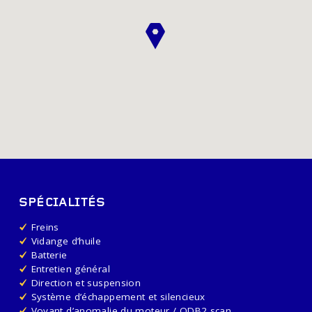
SPÉCIALITÉS
Freins
Vidange d’huile
Batterie
Entretien général
Direction et suspension
Système d’échappement et silencieux
Voyant d’anomalie du moteur / ODB2 scan