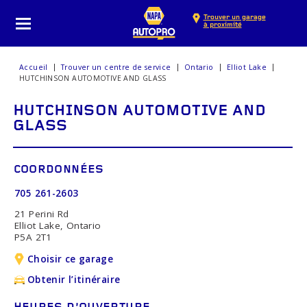
Trouver un garage
à proximité
Accueil
Trouver un centre de service
Ontario
Elliot Lake
HUTCHINSON AUTOMOTIVE AND GLASS
HUTCHINSON AUTOMOTIVE AND
GLASS
COORDONNÉES
705 261-2603
21 Perini Rd
Elliot Lake, Ontario
P5A 2T1
Choisir ce garage
Obtenir l’itinéraire