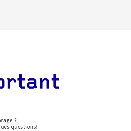
ortant
arage ?
ques questions!