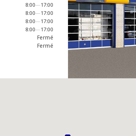
ALIE DU
8:00
—
17:00
EUR
8:00
—
17:00
8:00
—
17:00
8:00
—
17:00
s des phares
Freins
Fermé
 d'échappement et
Suspension
Fermé
ux