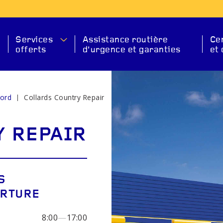
Services
Assistance routière
Ce
offerts
d’urgence et garanties
et 
ford
Collards Country Repair
ION
S
 REPAIR
S
ERTURE
ANT
DÉMARREUR
BAT
8:00
—
17:00