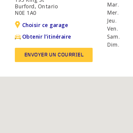
UE
SÉCURITÉ ÉVOLUÉS
D'ANOM
Mar.
Burford, Ontario
MOT
Mer.
N0E 1A0
Jeu.
Choisir ce garage
Ven.
AUTRES SERVICES
Ampoule
Sam.
Obtenir l’itinéraire
Système
Dim.
silencie
ENVOYER UN COURRIEL