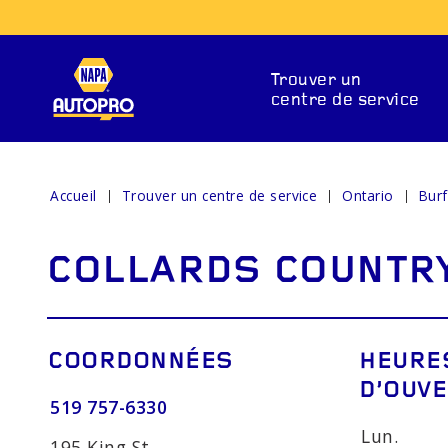
Trouver un
centre de service
Accueil
Trouver un centre de service
Ontario
Bur
SERVICES DE RÉPARAT
COLLARDS COUNTRY
COORDONNÉES
HEURE
D’OUV
519 757-6330
ENTS DE
SYSTÈMES DE
VOY
Lun.
195 King St