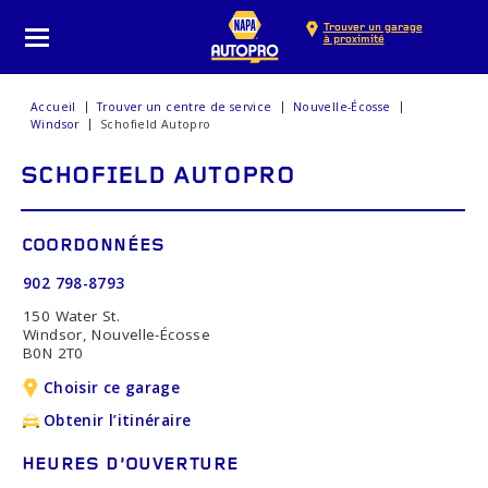
Trouver un garage
à proximité
Accueil
Trouver un centre de service
Nouvelle-Écosse
Windsor
Schofield Autopro
SCHOFIELD AUTOPRO
COORDONNÉES
902 798-8793
150 Water St.
Windsor, Nouvelle-Écosse
B0N 2T0
Choisir ce garage
Obtenir l’itinéraire
HEURES D’OUVERTURE