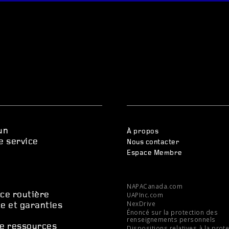
un
À propos
e service
Nous contacter
Espace Membre
s
NAPACanada.com
ce routière
UAPInc.com
NexDrive
e et garanties
Énoncé sur la protection des
renseignements personnels
e ressources
Dispositions relatives à la prot