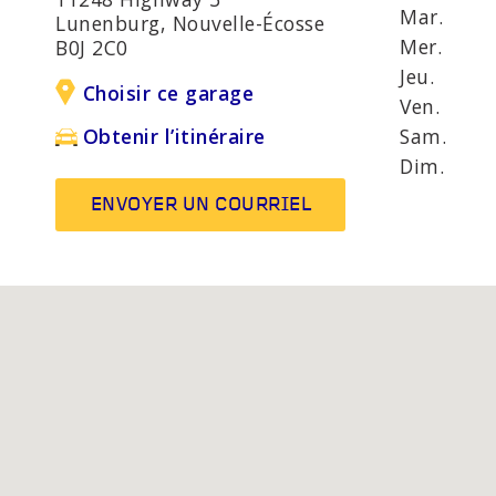
UE
SÉCURITÉ ÉVOLUÉS
D'ANOM
Mar.
Lunenburg, Nouvelle-Écosse
MOT
Mer.
B0J 2C0
Jeu.
Choisir ce garage
Ven.
AUTRES SERVICES
Ampoule
Sam.
Obtenir l’itinéraire
Système
Dim.
silencie
ENVOYER UN COURRIEL