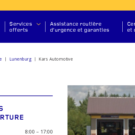
Services
Assistance routière
Ce
offerts
d’urgence et garanties
et 
e
Lunenburg
Kars Automotive
ION
S
S
ERTURE
ANT
DÉMARREUR
BAT
8:00 – 17:00