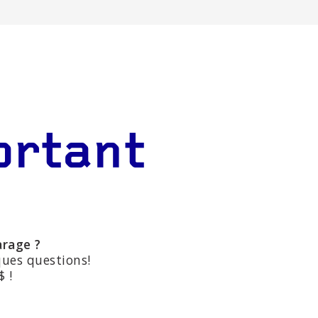
ortant
arage ?
ques questions!
 !