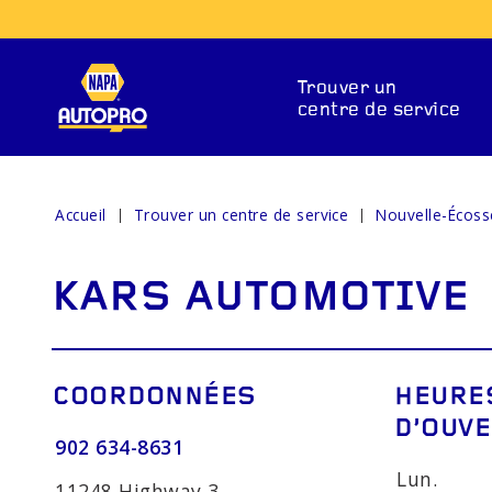
Trouver un
centre de service
Accueil
Trouver un centre de service
Nouvelle-Écoss
SERVICES DE RÉPARAT
KARS AUTOMOTIVE
COORDONNÉES
HEURE
D’OUV
902 634-8631
ENTS DE
SYSTÈMES DE
VOY
Lun.
11248 Highway 3