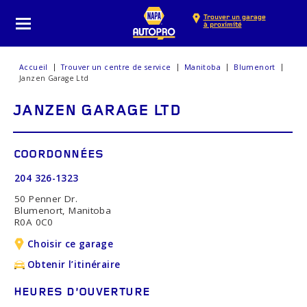
Trouver un garage
à proximité
Accueil
Trouver un centre de service
Manitoba
Blumenort
Janzen Garage Ltd
JANZEN GARAGE LTD
COORDONNÉES
204 326-1323
50 Penner Dr.
Blumenort, Manitoba
R0A 0C0
Choisir ce garage
Obtenir l’itinéraire
HEURES D’OUVERTURE