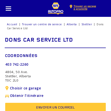
Trouver un garage
à proximité
Accueil
Trouver un centre de service
Alberta
Stettler
Dons
Car Service Ltd
DONS CAR SERVICE LTD
COORDONNÉES
403 742-2260
4804, 50 Ave.
Stettler, Alberta
T0C 2L0
Choisir ce garage
Obtenir l’itinéraire
ENVOYER UN COURRIEL