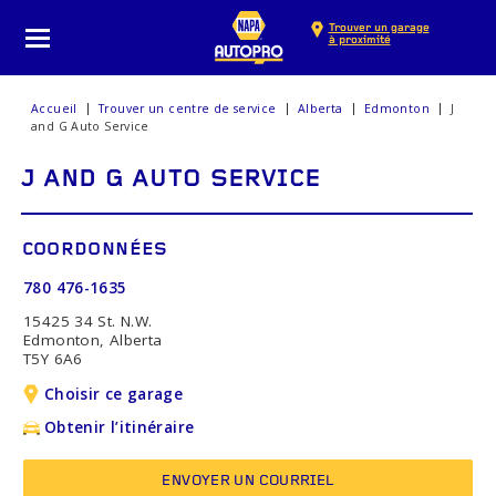
Trouver un garage
à proximité
Accueil
Trouver un centre de service
Alberta
Edmonton
J
and G Auto Service
J AND G AUTO SERVICE
COORDONNÉES
780 476-1635
15425 34 St. N.W.
Edmonton, Alberta
T5Y 6A6
Choisir ce garage
Obtenir l’itinéraire
ENVOYER UN COURRIEL