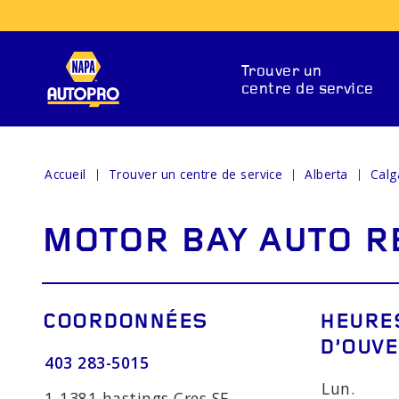
Trouver un
centre de service
Accueil
Trouver un centre de service
Alberta
Calg
SERVICES DE RÉPARAT
MOTOR BAY AUTO R
COORDONNÉES
HEURE
D’OUV
403 283-5015
ENTS DE
SYSTÈMES DE
VOY
Lun.
1-1381 hastings Cres SE