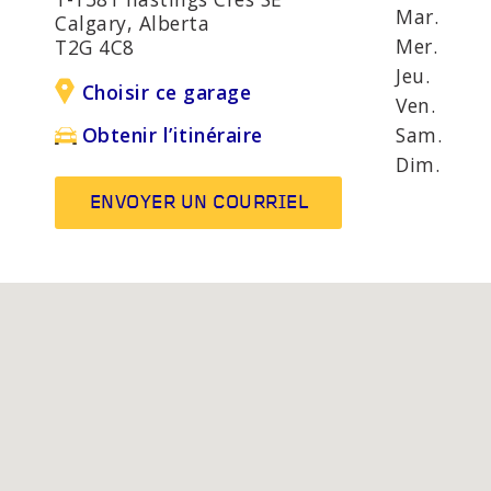
UE
SÉCURITÉ ÉVOLUÉS
D'ANOM
Mar.
Calgary, Alberta
MOT
Mer.
T2G 4C8
Jeu.
Choisir ce garage
Ven.
AUTRES SERVICES
Ampoule
Sam.
Obtenir l’itinéraire
Système
Dim.
silencie
ENVOYER UN COURRIEL