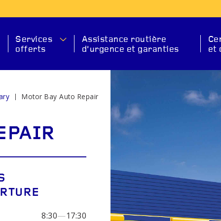
Services
Assistance routière
Ce
offerts
d’urgence et garanties
et 
ary
Motor Bay Auto Repair
ION
S
EPAIR
S
ERTURE
ANT
DÉMARREUR
BAT
8:30
—
17:30