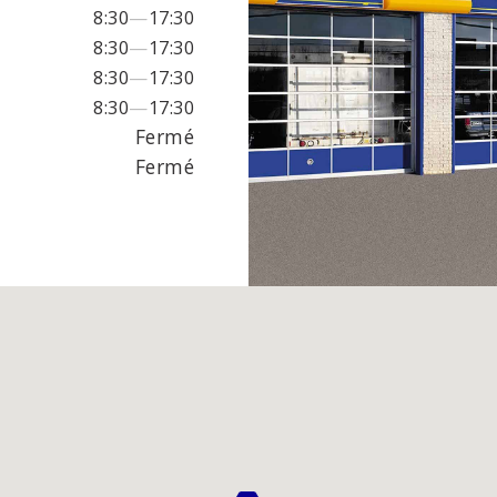
ALIE DU
8:30
—
17:30
EUR
8:30
—
17:30
8:30
—
17:30
8:30
—
17:30
s des phares
Freins
Fermé
 d'échappement et
Suspension
Fermé
ux