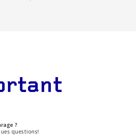
ortant
arage ?
ques questions!