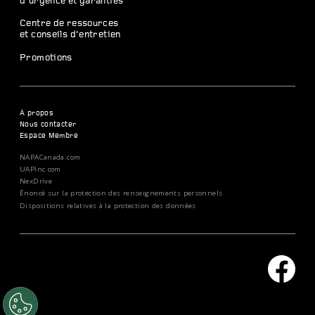
d’urgence et garanties
Centre de ressources
et conseils d’entretien
Promotions
À propos
Nous contacter
Espace Membre
NAPACanada.com
UAPInc.com
NexDrive
Énoncé sur la protection des renseignements personnels
Dispositions relatives à la protection des données