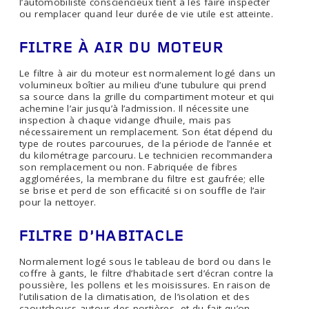
l’automobiliste consciencieux tient à les faire inspecter
ou remplacer quand leur durée de vie utile est atteinte.
FILTRE À AIR DU MOTEUR
Le filtre à air du moteur est normalement logé dans un
volumineux boîtier au milieu d’une tubulure qui prend
sa source dans la grille du compartiment moteur et qui
achemine l’air jusqu’à l’admission. Il nécessite une
inspection à chaque vidange d’huile, mais pas
nécessairement un remplacement. Son état dépend du
type de routes parcourues, de la période de l’année et
du kilométrage parcouru. Le technicien recommandera
son remplacement ou non. Fabriquée de fibres
agglomérées, la membrane du filtre est gaufrée; elle
se brise et perd de son efficacité si on souffle de l’air
pour la nettoyer.
FILTRE D’HABITACLE
Normalement logé sous le tableau de bord ou dans le
coffre à gants, le filtre d’habitacle sert d’écran contre la
poussière, les pollens et les moisissures. En raison de
l’utilisation de la climatisation, de l’isolation et des
caoutchoucs autour des portières, et du fait qu’on